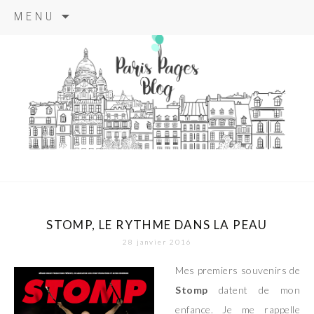
Aller
MENU
au
contenu
principal
paris pages
blog
STOMP, LE RYTHME DANS LA PEAU
28 janvier 2016
M
es premiers souvenirs de
Stomp
datent de mon
enfance. Je me rappelle