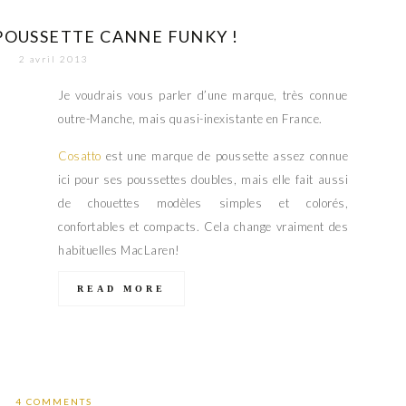
POUSSETTE CANNE FUNKY !
2 avril 2013
Je voudrais vous parler d’une marque, très connue
outre-Manche, mais quasi-inexistante en France.
Cosatto
est une marque de poussette assez connue
ici pour ses poussettes doubles, mais elle fait aussi
de chouettes modèles simples et colorés,
confortables et compacts. Cela change vraiment des
habituelles MacLaren!
READ MORE
4 COMMENTS