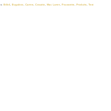
gs:
Bébé
,
Bugaboo
,
Canne
,
Cosatto
,
Mac Laren
,
Poussette
,
Produits
,
Test