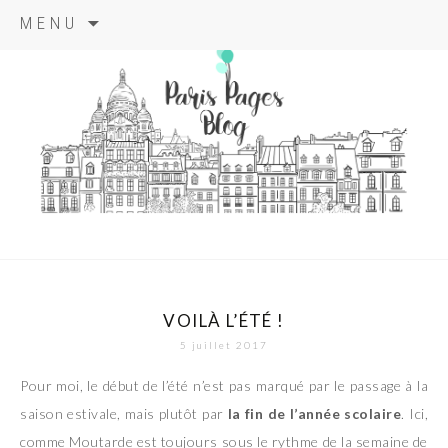
Aller
MENU
au
contenu
principal
paris pages
blog
VOILÀ L’ÉTÉ !
5 juillet 2017
Pour moi, le début de l’été n’est pas marqué par le passage à la
saison estivale, mais plutôt par
la fin de l’année scolaire
. Ici,
comme Moutarde est toujours sous le rythme de la semaine de