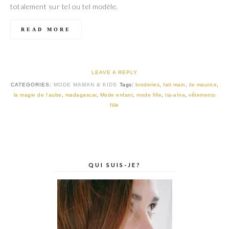
totalement sur tel ou tel modèle.
READ MORE
LEAVE A REPLY
CATEGORIES:
MODE MAMAN & KIDS
Tags:
broderies
,
fait main
,
ile maurice
,
la magie de l'aube
,
madagascar
,
Mode enfant
,
mode fille
,
tia-aïna
,
vêtements
fille
QUI SUIS-JE?