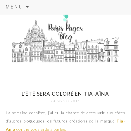
Aller
MENU
au
contenu
principal
paris pages
blog
L’ÉTÉ SERA COLORÉ EN TIA-AÏNA
24 février 2016
La semaine dernière, j’ai eu la chance de découvrir aux côtés
d’autres blogueuses les futures créations de la marque
Tia-
Aïna
dont je vous ai déjà parlée.