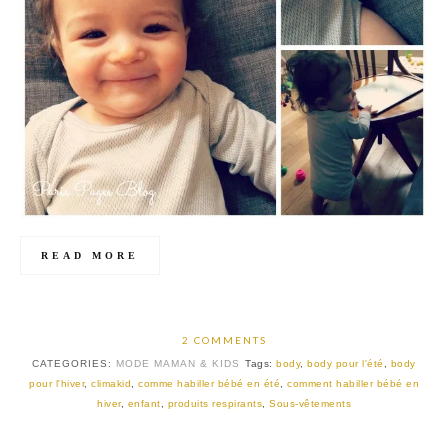
READ MORE
2 COMMENTS
CATEGORIES:
MODE MAMAN & KIDS
Tags:
body
,
body pour l'été
,
body
pour l'hiver
,
climakid
,
comme habiller bébé en été
,
comment habiller bébé en
hiver
,
enfant
,
produits respirants
,
Sous-vêtements