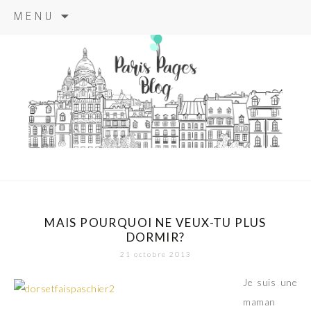
Aller
MENU
au
contenu
principal
paris pages
blog
MAIS POURQUOI NE VEUX-TU PLUS
DORMIR?
21 octobre 2013
Je suis une
maman