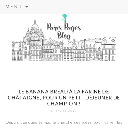
Aller
MENU
au
contenu
principal
paris pages
blog
LE BANANA BREAD À LA FARINE DE
CHÂTAIGNE, POUR UN PETIT DÉJEUNER DE
CHAMPION !
5 janvier 2017
Depuis quelques temps, je cherche des idées pour varier les