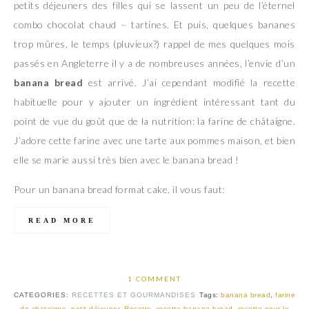
petits déjeuners des filles qui se lassent un peu de l’éternel
combo chocolat chaud – tartines. Et puis, quelques bananes
trop mûres, le temps (pluvieux?) rappel de mes quelques mois
passés en Angleterre il y a de nombreuses années, l’envie d’un
banana bread
est arrivé. J’ai cependant modifié la recette
habituelle pour y ajouter un ingrédient intéressant tant du
point de vue du goût que de la nutrition: la farine de châtaigne.
J’adore cette farine avec une tarte aux pommes maison, et bien
elle se marie aussi très bien avec le banana bread !
Pour un banana bread format cake, il vous faut:
READ MORE
1 COMMENT
CATEGORIES:
RECETTES ET GOURMANDISES
Tags:
banana bread
,
farine
de chataigne
,
petit déjeuner
,
Recette
,
recette banana bread
,
recette pour le