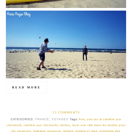
READ MORE
11 COMMENTS
CATEGORIES:
FRANCE
,
VOYAGES
Tags:
Avis
,
avis sur la clairière aux
chevreuils
,
clairière aux chevreuils
,
landes
,
louer une villa dans les landes pour
les vacances
,
madame vacances
,
moliets
,
moliets et maa
,
printemps des