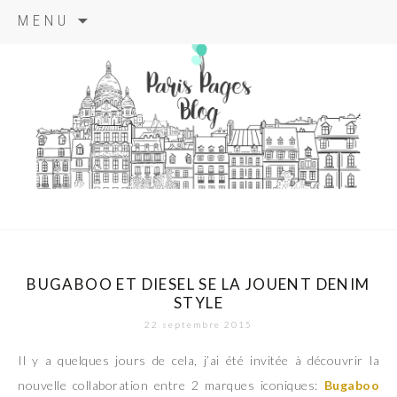
Aller
MENU
au
contenu
principal
paris pages
blog
BUGABOO ET DIESEL SE LA JOUENT DENIM
STYLE
22 septembre 2015
Il y a quelques jours de cela, j’ai été invitée à découvrir la
nouvelle collaboration entre 2 marques iconiques:
Bugaboo