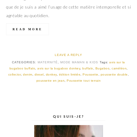
que de je suis a aimé l’usage de cette matière intemporelle et si
agréable au quotidien.
READ MORE
LEAVE A REPLY
CATEGORIES:
MATERNITÉ
,
MODE MAMAN & KIDS
Tags:
avis sur la
bugaboo buffalo
,
avis sur la bugaboo donkey
,
buffalo
,
Bugaboo
,
caméléon
,
collector
,
denim
,
diesel
,
donkey
,
édition limitée
,
Poussette
,
poussette double
,
poussette en jean
,
Poussette tout terrain
QUI SUIS-JE?