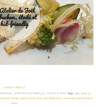
LEAVE A REPLY
ANDISES
,
SORTIES EN FAMILLE
,
TESTS & AVIS
Tags:
aller dans un
 Robuchon Etoile
,
atelier étoile
,
Avis
,
joël Robuchon
,
restaurant kid-friendly à
paris