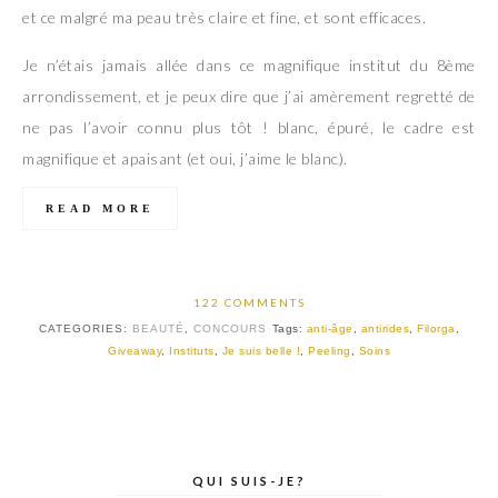
et ce malgré ma peau très claire et fine, et sont efficaces.
Je n’étais jamais allée dans ce magnifique institut du 8ème
arrondissement, et je peux dire que j’ai amèrement regretté de
ne pas l’avoir connu plus tôt ! blanc, épuré, le cadre est
magnifique et apaisant (et oui, j’aime le blanc).
READ MORE
122 COMMENTS
CATEGORIES:
BEAUTÉ
,
CONCOURS
Tags:
anti-âge
,
antirides
,
Filorga
,
Giveaway
,
Instituts
,
Je suis belle !
,
Peeling
,
Soins
QUI SUIS-JE?