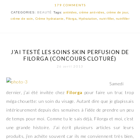
179 COMMENTS
CATEGORIES:
BEAUTÉ
Tags:
antirides
,
crème anti-rides
,
crème de jour
,
crème de soin
,
Crème hydratante
,
Filorga
,
Hydratation
,
nutri-filler
,
nutrifiller
J’AI TESTÉ LES SOINS SKIN PERFUSION DE
FILORGA (CONCOURS CLOTURÉ)
26 avril 2013
Samedi
dernier, j’ai été invitée chez
Filorga
pour faire un truc trop
méga chouette: un soin du visage. Autant dire que je glapissais
intérieurement depuis des semaines à l’idée de prendre un peu
de temps pour moi. Comme tu le sais déjà, Filorga et moi, c’est
une grande histoire. J’ai écrit plusieurs articles sur leurs
produits, j’en achète souvent car ils me conviennent très bien,