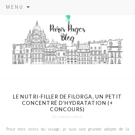
Aller
MENU
au
contenu
principal
paris pages
blog
LE NUTRI-FILLER DE FILORGA, UN PETIT
CONCENTRÉ D’HYDRATATION (+
CONCOURS)
22 janvier 2015
Pour mes soins du visage, je suis une grande adepte de la