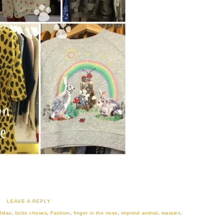
LEAVE A REPLY
didas
,
bobo choses
,
Fashion
,
finger in the nose
,
imprimé animal
,
maralex
,