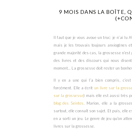
9 MOIS DANS LA BOÎTE, 
(+CO
Il faut que je vous avoue un truc: je n’ai l
mais je les trouvais toujours anxiogènes e
grande majorité des cas, la grossesse n’est 
des livres et des discours qui nous disent
moment… La grossesse doit rester un bonheu
Il y en a une qui l’a bien compris, c’es
forcément. Elle a écrit
un livre sur la gross
sur la grossesse
) mais elle est aussi très 
blog des Seintes
. Marion, elle a la grosse
surtout, elle connaît son sujet. Et puis, elle 
en a sorti un jeu. Le genre de jeu qu’on att
livres sur la grossesse.