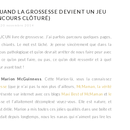
QUAND LA GROSSESSE DEVIENT UN JEU
NCOURS CLÔTURÉ)
20 novembre 2014
u AUCUN livre de grossesse. J’ai parfois parcouru quelques pages,
t chiants. Le mot est lâché. Je pense sincèrement que dans la
pas pathologique et qu’on devrait arrêter de nous faire peur avec
 ce qu’on peut faire, ou pas, ce qu’on doit ressentir et à quel
r avant tout !
t
Marion McGuinness
. Cette Marion-là, vous la connaissez
esse
(que je n’ai pas lu non plus d’ailleurs,
McMaman, la vérité
présente sur internet avec ces blogs
Maxi Best of McMaman
et
le
sse et l’allaitement décomplexé voyez-vous. Elle est nature, et
est drôle. Marion a mis toutes ces jolies qualités dans une boîte et
endait depuis longtemps, nous les nanas qui n’aiment pas lire les