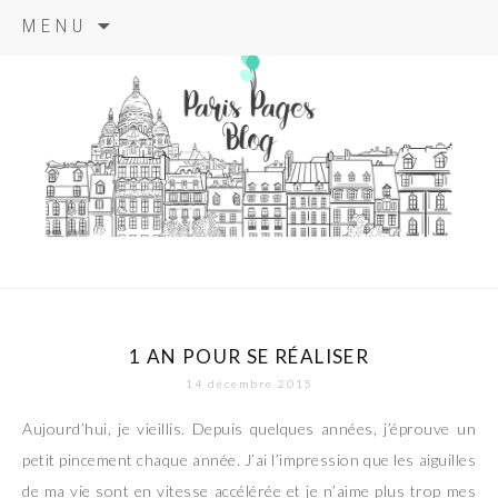
Aller
MENU
au
contenu
principal
paris pages
blog
1 AN POUR SE RÉALISER
14 décembre 2015
Aujourd’hui, je vieillis. Depuis quelques années, j’éprouve un
petit pincement chaque année. J’ai l’impression que les aiguilles
de ma vie sont en vitesse accélérée et je n’aime plus trop mes