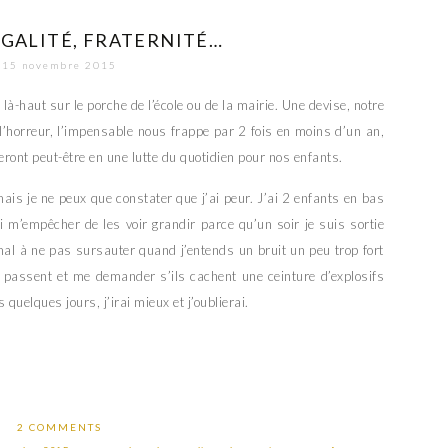
EGALITÉ, FRATERNITÉ…
15 novembre 2015
-haut sur le porche de l’école ou de la mairie. Une devise, notre
l’horreur, l’impensable nous frappe par 2 fois en moins d’un an,
ront peut-être en une lutte du quotidien pour nos enfants.
mais je ne peux que constater que j’ai peur. J’ai 2 enfants en bas
i m’empêcher de les voir grandir parce qu’un soir je suis sortie
 mal à ne pas sursauter quand j’entends un bruit un peu trop fort
i passent et me demander s’ils cachent une ceinture d’explosifs
uelques jours, j’irai mieux et j’oublierai.
2 COMMENTS