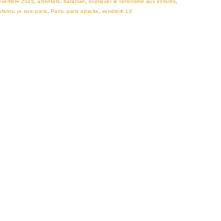
ovembre 2015
,
attentats
,
bataclan
,
expliquer le terrorisme aux enfants
,
nfants
,
je suis paris
,
Paris
,
paris attacks
,
vendredi 13