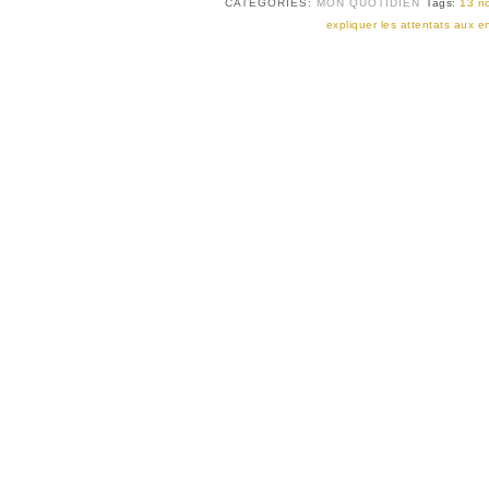
CATEGORIES:
MON QUOTIDIEN
Tags:
13 n
expliquer les attentats aux e