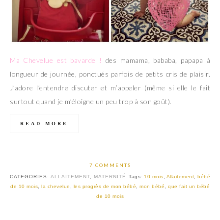
Ma Chevelue est bavarde !
des mamama, bababa, papapa à
longueur de journée, ponctués parfois de petits cris de plaisir.
J’adore l’entendre discuter et m’appeler (même si elle le fait
surtout quand je m’éloigne un peu trop à son goût).
READ MORE
7 COMMENTS
CATEGORIES:
ALLAITEMENT
,
MATERNITÉ
Tags:
10 mois
,
Allaitement
,
bébé
de 10 mois
,
la chevelue
,
les progrès de mon bébé
,
mon bébé
,
que fait un bébé
de 10 mois