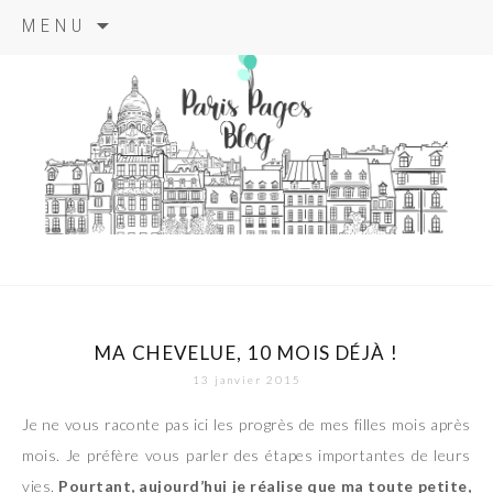
Aller
MENU
au
contenu
principal
paris pages
blog
MA CHEVELUE, 10 MOIS DÉJÀ !
13 janvier 2015
Je ne vous raconte pas ici les progrès de mes filles mois après
mois. Je préfère vous parler des étapes importantes de leurs
vies.
Pourtant, aujourd’hui je réalise que ma toute petite,