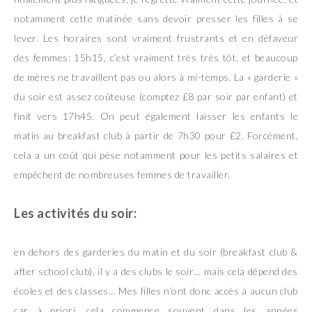
notamment cette matinée sans devoir presser les filles à se
lever. Les horaires sont vraiment frustrants et en défaveur
des femmes: 15h15, c’est vraiment très très tôt, et beaucoup
de mères ne travaillent pas ou alors à mi-temps. La « garderie »
du soir est assez coûteuse (comptez £8 par soir par enfant) et
finit vers 17h45. On peut également laisser les enfants le
matin au breakfast club à partir de 7h30 pour £2. Forcément,
cela a un coût qui pèse notamment pour les petits salaires et
empêchent de nombreuses femmes de travailler.
Les activités du soir:
en dehors des garderies du matin et du soir (breakfast club &
after school club), il y a des clubs le soir… mais cela dépend des
écoles et des classes… Mes filles n’ont donc accès à aucun club
car à priori, cela commence souvent dans les années