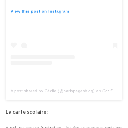
View this post on Instagram
A post shared by Cécile (@parispagesblog)
on
Oct 5, 2018 at 9:54am PDT
La carte scolaire:
Aussi une grosse frustration ! les écoles couvrent certaines