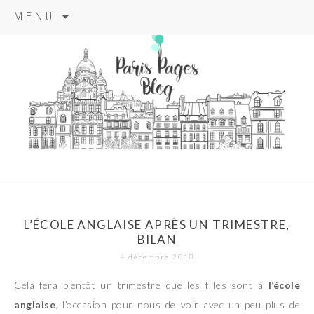
Aller
MENU
au
contenu
principal
paris pages
blog
L’ÉCOLE ANGLAISE APRÈS UN TRIMESTRE,
BILAN
4 décembre 2018
Cela fera bientôt un trimestre que les filles sont à
l’école
anglaise
, l’occasion pour nous de voir avec un peu plus de