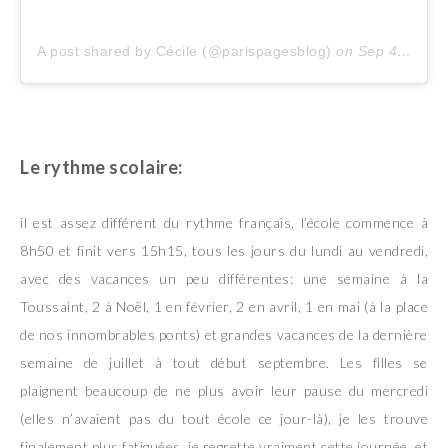
A post shared by Cécile (@parispagesblog)
on
Sep 4, 2018 at 9:30am PDT
Le rythme scolaire:
il est assez différent du rythme français, l’école commence à
8h50 et finit vers 15h15, tous les jours du lundi au vendredi,
avec des vacances un peu différentes: une semaine à la
Toussaint, 2 à Noël, 1 en février, 2 en avril, 1 en mai (à la place
de nos innombrables ponts) et grandes vacances de la dernière
semaine de juillet à tout début septembre. Les filles se
plaignent beaucoup de ne plus avoir leur pause du mercredi
(elles n’avaient pas du tout école ce jour-là), je les trouve
finalement plus fatiguées, je regrette vraiment cette journée, et