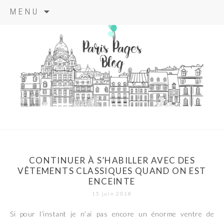
Aller
MENU
au
contenu
principal
paris pages
blog
CONTINUER À S’HABILLER AVEC DES
VÊTEMENTS CLASSIQUES QUAND ON EST
ENCEINTE
15 juin 2018
Si pour l’instant je n’ai pas encore un énorme ventre de