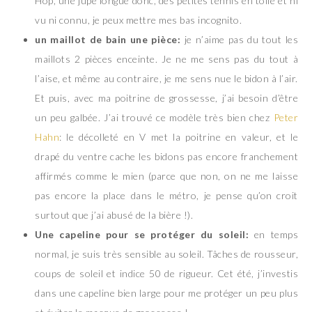
Hop, une jupe longue donc, des petites tennis en toile et ni
vu ni connu, je peux mettre mes bas incognito.
un maillot de bain une pièce:
je n’aime pas du tout les
maillots 2 pièces enceinte. Je ne me sens pas du tout à
l’aise, et même au contraire, je me sens nue le bidon à l’air.
Et puis, avec ma poitrine de grossesse, j’ai besoin d’être
un peu galbée. J’ai trouvé ce modèle très bien chez
Peter
Hahn
: le décolleté en V met la poitrine en valeur, et le
drapé du ventre cache les bidons pas encore franchement
affirmés comme le mien (parce que non, on ne me laisse
pas encore la place dans le métro, je pense qu’on croit
surtout que j’ai abusé de la bière !).
Une capeline pour se protéger du soleil:
en temps
normal, je suis très sensible au soleil. Tâches de rousseur,
coups de soleil et indice 50 de rigueur. Cet été, j’investis
dans une capeline bien large pour me protéger un peu plus