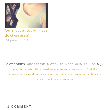
Où Shopper ses Fringues
de Grossesse?
24 juillet 2013
CATEGORIES:
GROSSESSE
,
MATERNITÉ
,
MODE MAMAN & KIDS
Tags:
peter hahn
,
s'habiller normalement pendant la grossesse
,
s'habiller
normalement quand on est enceinte
,
vêtements de grossesse
,
vêtements
enceinte
,
vêtements grossesse
1 COMMENT