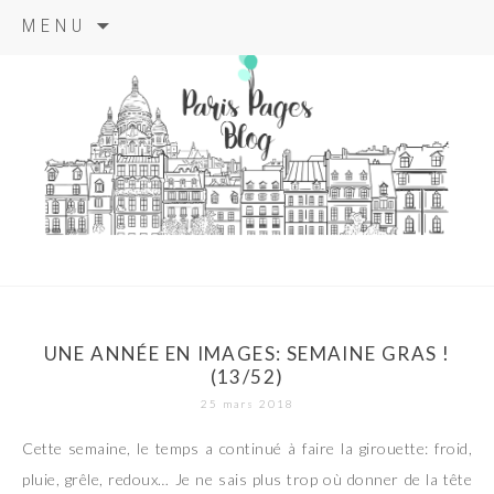
Aller
MENU
au
contenu
principal
paris pages
blog
UNE ANNÉE EN IMAGES: SEMAINE GRAS !
(13/52)
25 mars 2018
Cette semaine, le temps a continué à faire la girouette: froid,
pluie, grêle, redoux… Je ne sais plus trop où donner de la tête