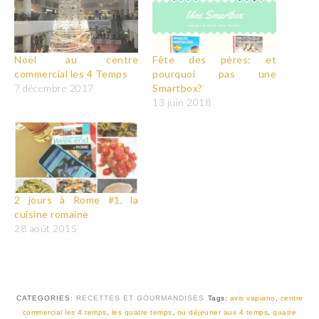
Noël au centre
Fête des pères: et
commercial les 4 Temps
pourquoi pas une
7 décembre 2017
Smartbox?
13 juin 2018
2 jours à Rome #1, la
cuisine romaine
28 août 2015
CATEGORIES:
RECETTES ET GOURMANDISES
Tags:
avis vapiano
,
centre
commercial les 4 temps
,
les quatre temps
,
ou déjeuner aux 4 temps
,
quatre