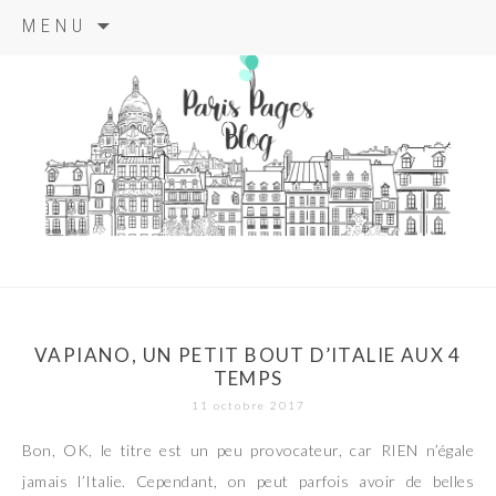
Aller
MENU
au
contenu
principal
paris pages
blog
VAPIANO, UN PETIT BOUT D’ITALIE AUX 4
TEMPS
11 octobre 2017
Bon, OK, le titre est un peu provocateur, car RIEN n’égale
jamais l’Italie. Cependant, on peut parfois avoir de belles