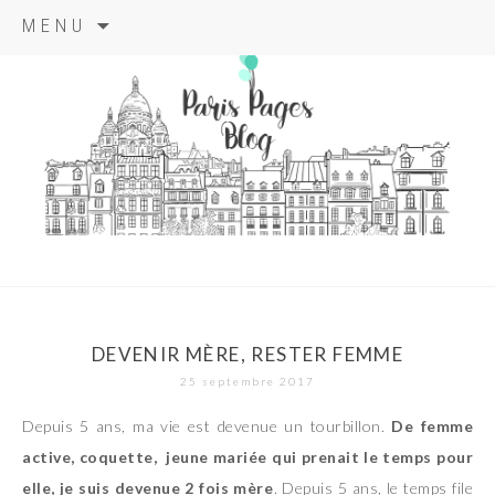
Aller
MENU
au
contenu
principal
paris pages
blog
DEVENIR MÈRE, RESTER FEMME
25 septembre 2017
Depuis 5 ans, ma vie est devenue un tourbillon.
De femme
active, coquette, jeune mariée qui prenait le temps pour
elle, je suis devenue 2 fois mère
. Depuis 5 ans, le temps file