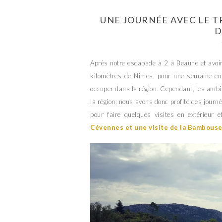
UNE JOURNÉE AVEC LE T
D
Après notre escapade à 2 à Beaune et avoir
kilomètres de Nîmes, pour une semaine ent
occuper dans la région. Cependant, les ambiti
la région: nous avons donc profité des journ
pour faire quelques visites en extérieur
Cévennes et une visite de la Bambouse