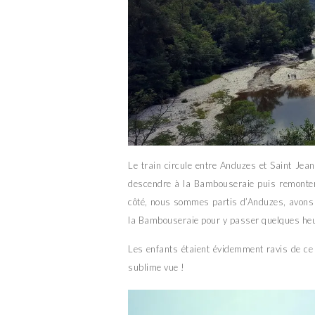
Le train circule entre Anduzes et Saint Je
descendre à la Bambouseraie puis remonter 
côté, nous sommes partis d’Anduzes, avons r
la Bambouseraie pour y passer quelques heur
Les enfants étaient évidemment ravis de ce
sublime vue !