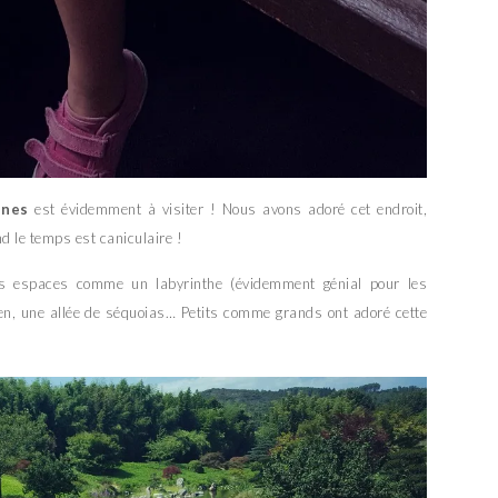
nnes
est évidemment à visiter ! Nous avons adoré cet endroit,
d le temps est caniculaire !
ts espaces comme un labyrinthe (évidemment génial pour les
tien, une allée de séquoias… Petits comme grands ont adoré cette