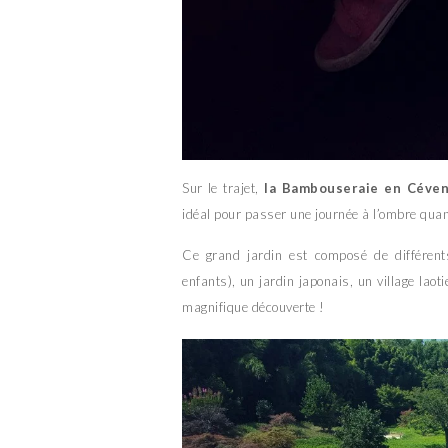
Sur le trajet,
la Bambouseraie en Céve
idéal pour passer une journée à l’ombre quan
Ce grand jardin est composé de différen
enfants), un jardin japonais, un village lao
magnifique découverte !