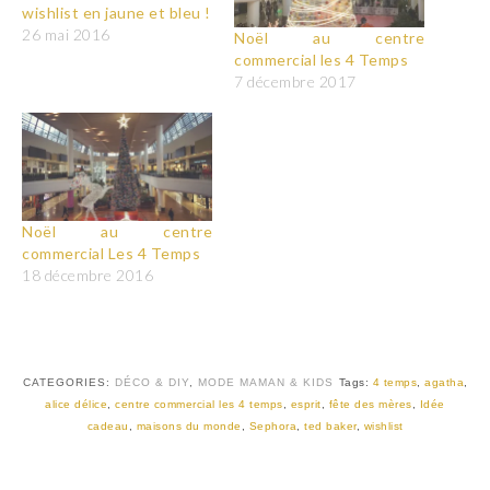
wishlist en jaune et bleu !
26 mai 2016
Noël au centre
commercial les 4 Temps
7 décembre 2017
Noël au centre
commercial Les 4 Temps
18 décembre 2016
CATEGORIES:
DÉCO & DIY
,
MODE MAMAN & KIDS
Tags:
4 temps
,
agatha
,
alice délice
,
centre commercial les 4 temps
,
esprit
,
fête des mères
,
Idée
cadeau
,
maisons du monde
,
Sephora
,
ted baker
,
wishlist