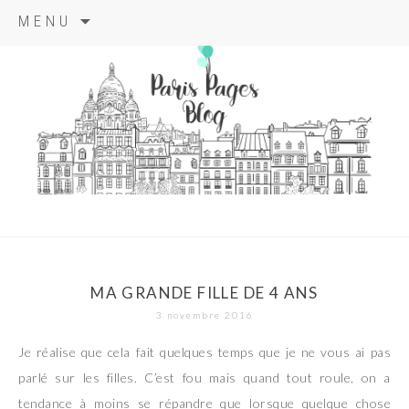
Aller
MENU
au
contenu
principal
paris pages
blog
MA GRANDE FILLE DE 4 ANS
3 novembre 2016
Je réalise que cela fait quelques temps que je ne vous ai pas
parlé sur les filles. C’est fou mais quand tout roule, on a
tendance à moins se répandre que lorsque quelque chose