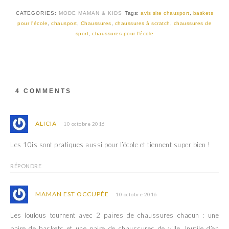
CATEGORIES:
MODE MAMAN & KIDS
Tags:
avis site chausport
,
baskets
pour l'école
,
chausport
,
Chaussures
,
chaussures à scratch
,
chaussures de
sport
,
chaussures pour l'école
4 COMMENTS
ALICIA
10 octobre 2016
Les 10is sont pratiques aussi pour l’école et tiennent super bien !
RÉPONDRE
MAMAN EST OCCUPÉE
10 octobre 2016
Les loulous tournent avec 2 paires de chaussures chacun : une
paire de baskets et une paire de chaussures de ville. Inutile d’en