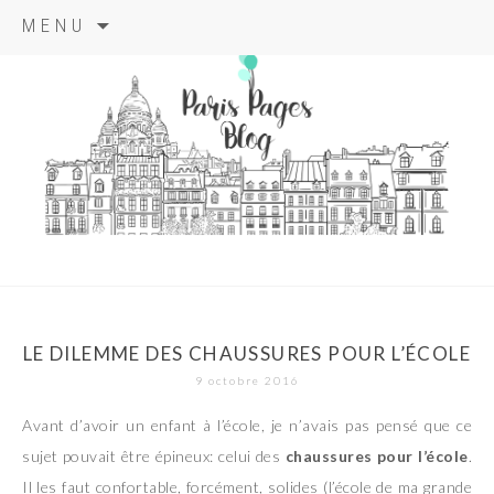
Aller
MENU
au
contenu
principal
paris pages
blog
LE DILEMME DES CHAUSSURES POUR L’ÉCOLE
9 octobre 2016
Avant d’avoir un enfant à l’école, je n’avais pas pensé que ce
sujet pouvait être épineux: celui des
chaussures pour l’école
.
Il les faut confortable, forcément, solides (l’école de ma grande