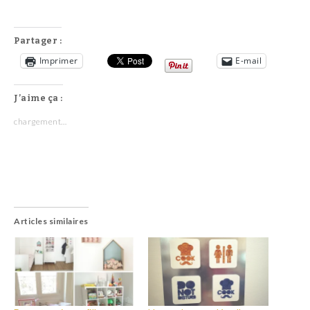
Partager :
Imprimer
E-mail
J’aime ça :
chargement…
Articles similaires