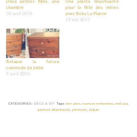
Deux petites filles, une
Une plante dépolluante
chambre
pour la fête des mères
30 avril 2015
avec Boby La Plante
19 mai 2017
Retaper la future
commode de bébé
9 avril 2014
CATEGORIES:
DÉCO & DIY
Tags:
bon plan
,
nuances enfantines
,
ondi pur
,
peinture dépolluante
,
peintures
,
zolpan