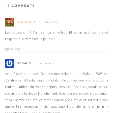
2 COMMENTS
VOILAPAPA
8 octobre 2015
Les couleurs ont l’air sympa en effet… Et si on peut peindre et
respirer, que demande le peuple ?!!
RÉPONDRE
RENAUD
12 février 2016
Acheté ondipure blanc. Bas ces une belle merde a étalé a 190€ les
12 litres on et faché. Galère a étaler elle et trop consistante et dur a
rouler. J utilise du zolpan depuis plus de 10ans et jamais eu de
soucis mais la dessu franchement. Une galère elle couvre pas super
et fait perdre pas mal de temps car longue a étaler et surtout le fait
quelle tire beaucoup mais beaucoup trop vite q. Bref je n y