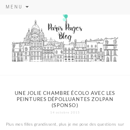
Aller
MENU
au
contenu
principal
paris pages
blog
UNE JOLIE CHAMBRE ÉCOLO AVEC LES
PEINTURES DÉPOLLUANTES ZOLPAN
(SPONSO)
14 octobre 2015
Plus mes filles grandissent, plus je me pose des questions sur