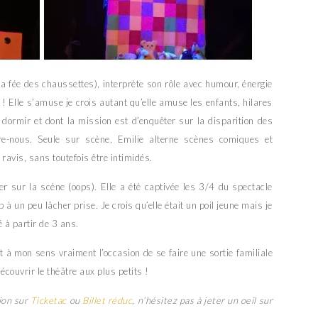
 la fée des chaussettes), interprète son rôle avec humour, énergie
e ! Elle s’amuse je crois autant qu’elle amuse les enfants, hilares
 dormir et dont la mission est d’enquêter sur la disparition des
re-nous. Seule sur scène, Emilie alterne scènes comiques et
ravis, sans toutefois être intimidés.
sur la scène (oops). Elle a été captivée les 3/4 du spectacle
 un peu lâcher prise. Je crois qu’elle était un poil jeune mais je
 à partir de 3 ans.
est à mon sens vraiment l’occasion de se faire une sortie familiale
écouvrir le théâtre aux plus petits !
ion sur
Ticketac
ou
Billet réduc
, n’hésitez pas à jeter un oeil sur