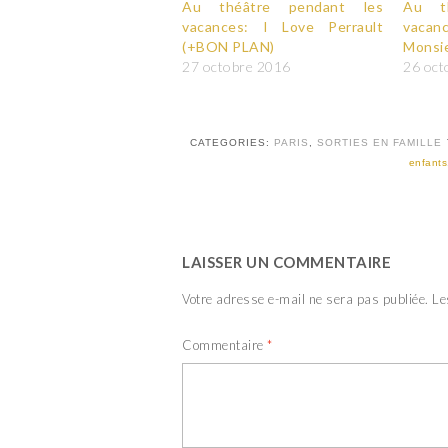
Au théâtre pendant les
Au t
vacances: I Love Perrault
vacan
(+BON PLAN)
Monsie
27 octobre 2016
26 oct
CATEGORIES:
PARIS
,
SORTIES EN FAMILLE
enfants
LAISSER UN COMMENTAIRE
Votre adresse e-mail ne sera pas publiée.
Le
Commentaire
*