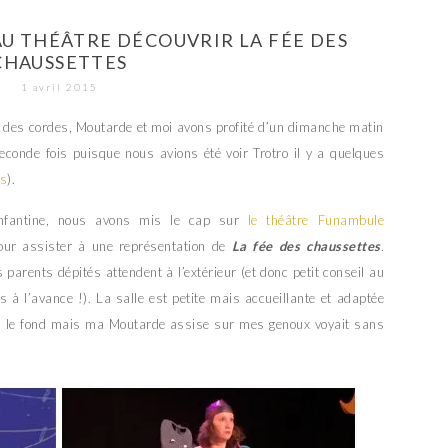
AU THÉÂTRE DÉCOUVRIR LA FÉE DES
CHAUSSETTES
1 avril 2015
it des cordes, Moutarde et moi avons profité d’un dimanche matin
seconde fois puisque nous avions été voir Trotro il y a quelques
rs
).
 enfantine, nous avons mis le cap sur
le théâtre Funambule
ur assister à une représentation de
La fée des chaussettes
.
 parents dépités attendent à l’extérieur (et donc petit conseil au
s à l’avance !). La salle est petite mais accueillante et adaptée
rs le fond mais ma Moutarde assise sur mes genoux voyait sans