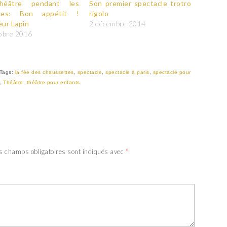
héâtre pendant les
Son premier spectacle trotro
ces: Bon appétit !
rigolo
ur Lapin
2 décembre 2014
obre 2016
Tags:
la fée des chaussettes
,
spectacle
,
spectacle à paris
,
spectacle pour
,
Théâtre
,
théâtre pour enfants
s champs obligatoires sont indiqués avec
*