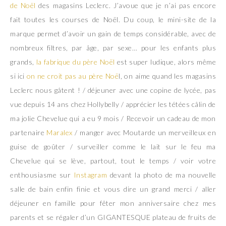
de Noël
des magasins Leclerc. J’avoue que je n’ai pas encore
fait toutes les courses de Noël. Du coup, le mini-site de la
marque permet d’avoir un gain de temps considérable, avec de
nombreux filtres, par âge, par sexe… pour les enfants plus
grands,
la fabrique du père Noël
est super ludique, alors même
si ici
on ne croit pas au père Noë
l, on aime quand les magasins
Leclerc nous gâtent ! / déjeuner avec une copine de lycée, pas
vue depuis 14 ans chez Hollybelly / apprécier les tétées câlin de
ma jolie Chevelue qui a eu 9 mois / Recevoir un cadeau de mon
partenaire
Maralex
/ manger avec Moutarde un merveilleux en
guise de goûter / surveiller comme le lait sur le feu ma
Chevelue qui se lève, partout, tout le temps / voir votre
enthousiasme sur
Instagram
devant la photo de ma nouvelle
salle de bain enfin finie et vous dire un grand merci / aller
déjeuner en famille pour fêter mon anniversaire chez mes
parents et se régaler d’un GIGANTESQUE plateau de fruits de