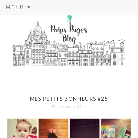
Aller
MENU
au
contenu
principal
paris pages
blog
MES PETITS BONHEURS #25
15 décembre 2014