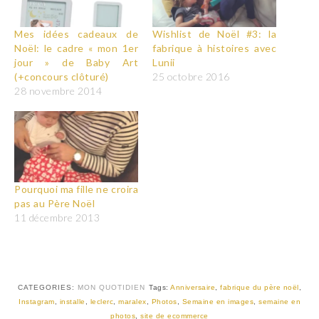
Mes idées cadeaux de
Wishlist de Noël #3: la
Noël: le cadre « mon 1er
fabrique à histoires avec
jour » de Baby Art
Lunii
(+concours clôturé)
25 octobre 2016
28 novembre 2014
Pourquoi ma fille ne croira
pas au Père Noël
11 décembre 2013
CATEGORIES:
MON QUOTIDIEN
Tags:
Anniversaire
,
fabrique du père noël
,
Instagram
,
installe
,
leclerc
,
maralex
,
Photos
,
Semaine en images
,
semaine en
photos
,
site de ecommerce