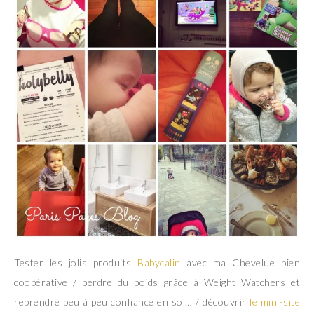
Tester les jolis produits
Babycalin
avec ma Chevelue bien
coopérative / perdre du poids grâce à Weight Watchers et
reprendre peu à peu confiance en soi… / découvrir
le mini-site