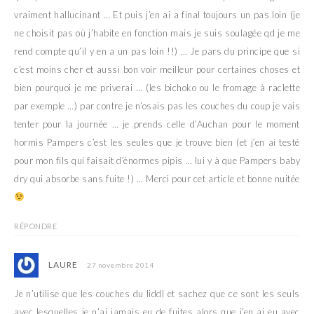
vraiment hallucinant … Et puis j’en ai a final toujours un pas loin (je
ne choisit pas où j’habite en fonction mais je suis soulagée qd je me
rend compte qu’il y en a un pas loin !!) … Je pars du principe que si
c’est moins cher et aussi bon voir meilleur pour certaines choses et
bien pourquoi je me priverai … (les bichoko ou le fromage à raclette
par exemple …) par contre je n’osais pas les couches du coup je vais
tenter pour la journée … je prends celle d’Auchan pour le moment
hormis Pampers c’est les seules que je trouve bien (et j’en ai testé
pour mon fils qui faisait d’énormes pipis … lui y à que Pampers baby
dry qui absorbe sans fuite !) … Merci pour cet article et bonne nuitée
RÉPONDRE
LAURE
27 novembre 2014
Je n’utilise que les couches du liddl et sachez que ce sont les seuls
avec lesquelles je n’ai jamais eu de fuites alors que j’en ai eu avec