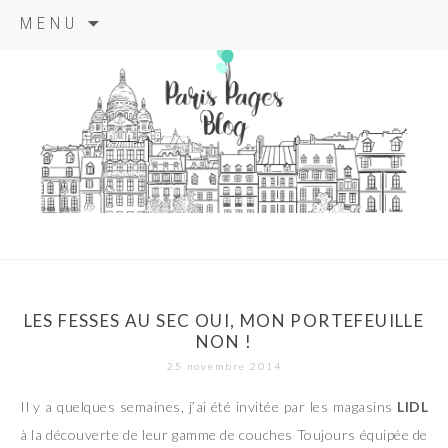
Aller
MENU
au
contenu
principal
paris pages
blog
LES FESSES AU SEC OUI, MON PORTEFEUILLE
NON !
25 novembre 2014
Il y a quelques semaines, j’ai été invitée par les magasins
LIDL
à la découverte de leur gamme de couches Toujours équipée de