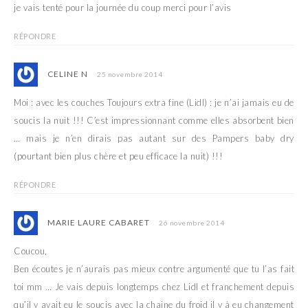
je vais tenté pour la journée du coup merci pour l’avis
RÉPONDRE
CELINE N
25 novembre 2014
Moi : avec les couches Toujours extra fine (Lidl) : je n’ai jamais eu de
soucis la nuit !!! C’est impressionnant comme elles absorbent bien
… mais je n’en dirais pas autant sur des Pampers baby dry
(pourtant bien plus chère et peu efficace la nuit) !!!
RÉPONDRE
MARIE LAURE CABARET
26 novembre 2014
Coucou,
Ben écoutes je n’aurais pas mieux contre argumenté que tu l’as fait
toi mm … Je vais depuis longtemps chez Lidl et franchement depuis
qu’il y avait eu le soucis avec la chaine du froid il y à eu changement