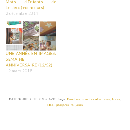
Mots d’Enfants de
Leclerc (+concours)
2 décembre 2014
UNE ANNÉE EN IMAGES:
SEMAINE
ANNIVERSAIRE (12/52)
19 mars 2018
CATEGORIES:
TESTS & AVIS
Tags:
Couches
,
couches ultra fines
,
fuites
,
LIDL
,
pampers
,
toujours