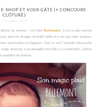
E-SHOP ET VOUS GÂTE (+ CONCOURS
CLÔTURÉ)
4 novembre 2014
s débuts de maman, c’est bien
Bellemont
. C’est un peu normal
amais aimé les designs et motifs bébé et je me suis donc toujours
imer puériculture et élégance. Que ce soit l’assiette découverte
e magic plaid qui a accompagné mes filles à la maternité, j’utilise
on quotidien de maman.