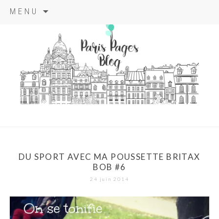
Aller
MENU
au
contenu
principal
paris pages
blog
DU SPORT AVEC MA POUSSETTE BRITAX
BOB #6
24 juin 2014