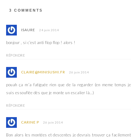
3 COMMENTS
ISAURE
24 juin 2014
bonjour , si c’est anti flop flop ! alors !
RÉPONDRE
CLAIRE@MINISUSHI.FR
26 juin 2014
pouah ça m’a fatiguée rien que de la regarder (en meme temps je
suis essouflée dès que je monte un escalier là…)
RÉPONDRE
CARINE P
26 juin 2014
Bon alors les montées et descentes je devrais trouver ça facilement