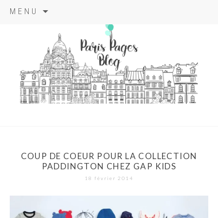
Aller
MENU
au
contenu
principal
paris pages
blog
COUP DE COEUR POUR LA COLLECTION
PADDINGTON CHEZ GAP KIDS
18 février 2014