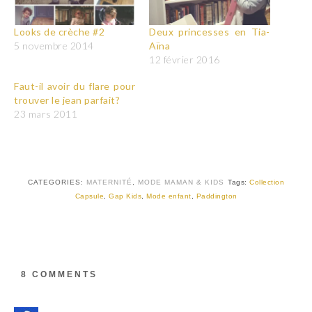
Looks de crèche #2
Deux princesses en Tia-
5 novembre 2014
Aïna
12 février 2016
Faut-il avoir du flare pour
trouver le jean parfait?
23 mars 2011
CATEGORIES:
MATERNITÉ
,
MODE MAMAN & KIDS
Tags:
Collection
Capsule
,
Gap Kids
,
Mode enfant
,
Paddington
8 COMMENTS