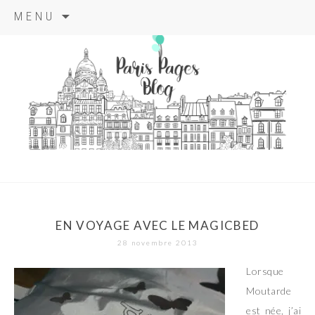
Aller
MENU
au
contenu
principal
paris pages
blog
EN VOYAGE AVEC LE MAGICBED
28 novembre 2013
Lorsque
Moutarde
est née, j’ai