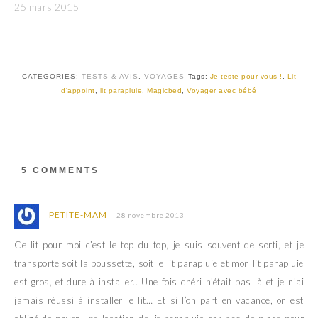
25 mars 2015
CATEGORIES:
TESTS & AVIS
,
VOYAGES
Tags:
Je teste pour vous !
,
Lit
d'appoint
,
lit parapluie
,
Magicbed
,
Voyager avec bébé
5 COMMENTS
PETITE-MAM
28 novembre 2013
Ce lit pour moi c’est le top du top, je suis souvent de sorti, et je
transporte soit la poussette, soit le lit parapluie et mon lit parapluie
est gros, et dure à installer.. Une fois chéri n’était pas là et je n’ai
jamais réussi à installer le lit… Et si l’on part en vacance, on est