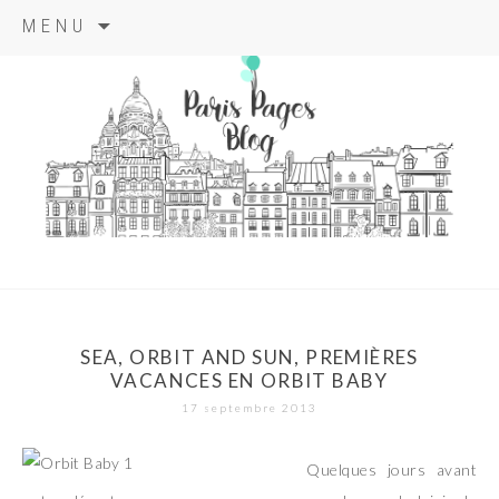
Aller
MENU
au
contenu
principal
paris pages
blog
SEA, ORBIT AND SUN, PREMIÈRES
VACANCES EN ORBIT BABY
17 septembre 2013
Quelques jours avant