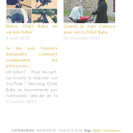
Notre Orbit Baby en
Quand le mari s’amuse
version bébé
avec notre Orbit Baby
1 août 2014
30 novembre 2013
Je me suis toujours
demandée comment
voyageaient les
princesses…
Un indice? Pour ma part,
j'ai trouvé la réponse sur
YouTube ! Warning: Orbit
Baby ne recommande pas
l'utilisation latérale de la
poussette !
31 janvier 2014
CATEGORIES:
MATERNITÉ
,
TESTS & AVIS
Tags:
Bébé
,
Génération
,