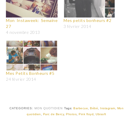
Mon Instaweek: Semaine
Mes petits bonheurs #2
27
3 février 2014
4 novembre 2013
Mes Petits Bonheurs #5
24 février 2014
CATEGORIES:
MON QUOTIDIEN
Tags:
Barbecue
,
Bébé
,
Instagram
,
Mon
quotidien
,
Parc de Bercy
,
Photos
,
Pink floyd
,
Ubisoft