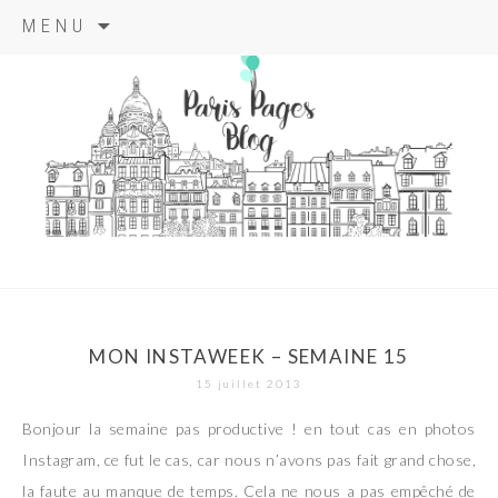
Aller
MENU
au
contenu
principal
paris pages
blog
MON INSTAWEEK – SEMAINE 15
15 juillet 2013
Bonjour la semaine pas productive ! en tout cas en photos
Instagram, ce fut le cas, car nous n’avons pas fait grand chose,
la faute au manque de temps. Cela ne nous a pas empêché de