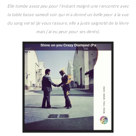
Elle tombe assez peu pour l’instant malgré une rencontre avec
la table basse samedi soir qui m’a donné un belle peur à la vue
du sang versé (je vous rassure, elle a juste saignoté de la lèvre
mais j’ai eu peur pour ses dents).