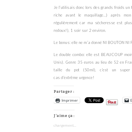
Je l’utilisais donc lors des grands froids un
riche avant le maquillage…) après m
régulièrement car ma sécheresse est plu
redoux!), 1 soir sur 2 environ.
Le bonus: elle ne m’a donné NI BOUTON NI
Le double combo: elle est BEAUCOUP moin
Unis). Genre 35 euros au lieu de 52 en Franc
taille du pot (50ml), c’est un super
cas d’extrême urgence!
Partager :
Imprimer
J’aime ça :
chargement…