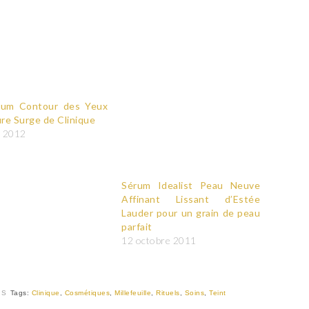
rum Contour des Yeux
re Surge de Clinique
s 2012
Sérum Idealist Peau Neuve
Affinant Lissant d’Estée
Lauder pour un grain de peau
parfait
12 octobre 2011
IS
Tags:
Clinique
,
Cosmétiques
,
Millefeuille
,
Rituels
,
Soins
,
Teint