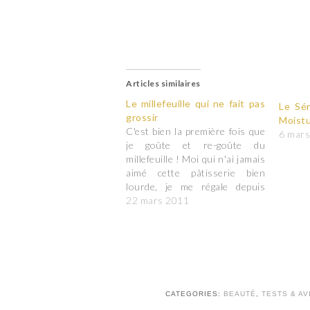
Articles similaires
Le millefeuille qui ne fait pas
Le Sé
grossir
Moistu
C'est bien la première fois que
6 mar
je goûte et re-goûte du
millefeuille ! Moi qui n'ai jamais
aimé cette pâtisserie bien
lourde, je me régale depuis
quelques mois grâce à Sonia.
22 mars 2011
Découverte en fouinant sur
les blogs beauté, la technique
du millefeuille ou layering
reprend les bases de
l'esthétique japonaise…
CATEGORIES:
BEAUTÉ
,
TESTS & AV