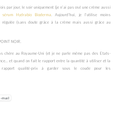
 fois par jour, le soir uniquement (je n’ai pas osé une crème aussi
on
sérum Hydrabio Bioderma
. Aujourd’hui, je l’utilise moins
s régulée (sans doute grâce à la crème mais aussi grâce au
 POINT NOIR.
s chère au Royaume-Uni (et je ne parle même pas des Etats-
e… et quand on fait le rapport entre la quantité à utiliser et la
 rapport qualité-prix à garder sous le coude pour les
E-mail