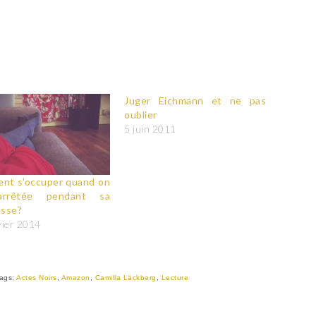
Juger Eichmann et ne pas
oublier
5 juin 2011
nt s’occuper quand on
arrêtée pendant sa
esse?
vier 2014
ags:
Actes Noirs
,
Amazon
,
Camilla Läckberg
,
Lecture