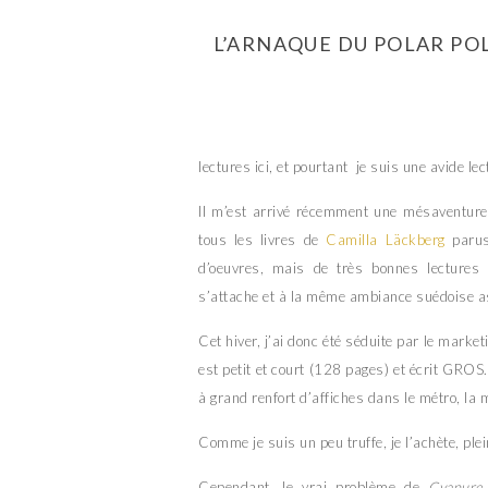
L’ARNAQUE DU POLAR PO
lectures ici, et pourtant je suis une avide le
Il m’est arrivé récemment une mésaventure a
tous les livres de
Camilla Läckberg
parus
d’oeuvres, mais de très bonnes lectures
s’attache et à la même ambiance suédoise 
Cet hiver, j’ai donc été séduite par le market
est petit et court (128 pages) et écrit GROS.
à grand renfort d’affiches dans le métro, 
Comme je suis un peu truffe, je l’achète, plein
Cependant, le vrai problème de
Cyanure