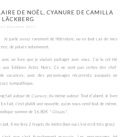
LAIRE DE NOËL, CYANURE DE CAMILLA
LÄCKBERG
21 décembre 2011
Je parle assez rarement de littérature, ou en tout cas de mes
ctrice, de polars notamment.
vec un livre que je voulais partager avec vous. J’ai lu cet été
 aux Editions Actes Noirs. Ce ne sont pas certes des chef-
 de vacances, avec des personnages récurrents auxquels on
assez sympathique.
ing fait autour de
Cyanure
, du même auteur. Tout d’abord, le livre
 En fait, c’est plutôt une nouvelle, qu’on nous vend tout de même,
la modique somme de 16,80€
* Gloups*
.
 pot. Il me fera 2 trajets de métro (ben oui c’est écrit très gros).
, c’est que c’est franchement mauvais. Les personnages (et