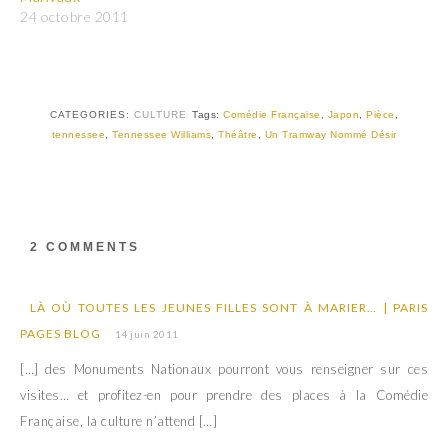
24 octobre 2011
CATEGORIES:
CULTURE
Tags:
Comédie Française
,
Japon
,
Pièce
,
tennessee
,
Tennessee Williams
,
Théâtre
,
Un Tramway Nommé Désir
2 COMMENTS
LÀ OÙ TOUTES LES JEUNES FILLES SONT À MARIER… | PARIS
PAGES BLOG
14 juin 2011
[…] des Monuments Nationaux pourront vous renseigner sur ces
visites… et profitez-en pour prendre des places à la Comédie
Française, la culture n’attend […]