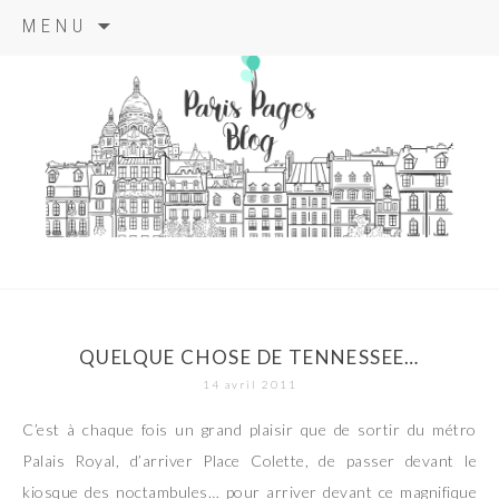
Aller
MENU
au
contenu
principal
paris pages
blog
QUELQUE CHOSE DE TENNESSEE…
14 avril 2011
C’est à chaque fois un grand plaisir que de sortir du métro
Palais Royal, d’arriver Place Colette, de passer devant le
kiosque des noctambules… pour arriver devant ce magnifique